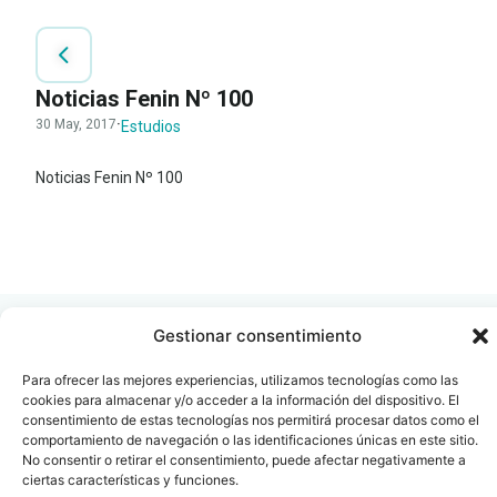
Noticias Fenin Nº 100
30 May, 2017
·
Estudios
Noticias Fenin Nº 100
LEER
DOCUMENTO
Gestionar consentimiento
Para ofrecer las mejores experiencias, utilizamos tecnologías como las
cookies para almacenar y/o acceder a la información del dispositivo. El
Contacto
Oficina Barcelona
consentimiento de estas tecnologías nos permitirá procesar datos como el
comportamiento de navegación o las identificaciones únicas en este sitio.
info@fenin.es
Travesera de Gracia, 56 -
No consentir o retirar el consentimiento, puede afectar negativamente a
1º, 3ª 08006
C/ Villanueva, 20 - 1-
ciertas características y funciones.
932 014 655