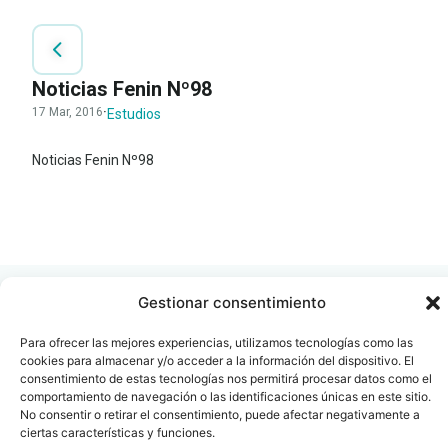
Noticias Fenin Nº98
17 Mar, 2016
·
Estudios
Noticias Fenin Nº98
LEER
DOCUMENTO
Gestionar consentimiento
Para ofrecer las mejores experiencias, utilizamos tecnologías como las
cookies para almacenar y/o acceder a la información del dispositivo. El
Contacto
Oficina Barcelona
consentimiento de estas tecnologías nos permitirá procesar datos como el
comportamiento de navegación o las identificaciones únicas en este sitio.
info@fenin.es
Travesera de Gracia, 56 -
No consentir o retirar el consentimiento, puede afectar negativamente a
1º, 3ª 08006
C/ Villanueva, 20 - 1-
ciertas características y funciones.
932 014 655