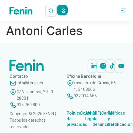
Antoni Carles
Contacto
Oficina Barcelona
info@fenin.es
Travesera de Gracia, 56 -
1º, 3ª 08006
C/ Villanueva, 20 - 1-
932 014 655
28001
915 759 800
Política
Cookies
Aviso
SIIF(Canal
Políticas
Copyright © 2025 FENIN |
|
|
|
|
de
legal
de
y
Todos los derechos
privacidad
denuncias)
Certificacio
reservados