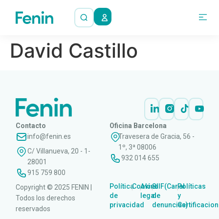
David Castillo
Contacto
Oficina Barcelona
info@fenin.es
Travesera de Gracia, 56 -
1º, 3ª 08006
C/ Villanueva, 20 - 1-
932 014 655
28001
915 759 800
Política
Cookies
Aviso
SIIF(Canal
Políticas
Copyright © 2025 FENIN |
|
|
|
|
de
legal
de
y
Todos los derechos
privacidad
denuncias)
Certificacio
reservados