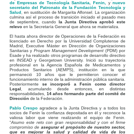
de Empresas de Tecnología Sanitaria,
Fenin,
y
nuevo
secretario del Patronato de la Fundación Tecnología y
Salud
, en sustitución de Margarita Alfonsel. La organización
culmina así el proceso de transición iniciado el pasado mes
de septiembre, cuando
la Junta Directiva aprobó este
relevo
en la Secretaría General que ahora se materializa.
El hasta ahora director de Operaciones de la Federación es
licenciado en Derecho por la Universidad Complutense de
Madrid, Executive Máster en Dirección de Organizaciones
Sanitarias y
Program Management Development
(PDM) por
Esade y ha realizado otros programas de desarrollo directivo
en INSEAD y Georgetown University. Inició su trayectoria
profesional en la Agencia Española de Medicamentos y
Productos Sanitarios (AEMPS), institución en la que
permaneció 10 años que le permitieron conocer el
funcionamiento interno de la administración pública sanitaria.
Posteriormente
se incorporó a Fenin como director
Legal
, acumulando desde entonces, en distintas
responsabilidades,
14 años formando parte del comité de
Dirección
de la Federación.
Pablo Crespo
agradece a la Junta Directiva y a todos los
socios de Fenin la confianza depositada en él y reconoce la
valiosa labor que viene realizando el equipo de Fenin.
“
Asumo este reto con gran responsabilidad y con el firme
compromiso de
asegurar el propósito de nuestro sector,
que es mejorar la salud y calidad de vida de los