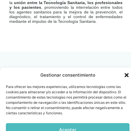
la
unión entre la Tecnología Sanitaria, los profesionales
y los pacientes
, promoviendo la interrelación entre todos
los agentes sanitarios para la mejora de la prevención, el
diagnóstico, el tratamiento y el control de enfermedades
mediante el impulso de la Tecnología Sanitaria.
LEER
DOCUMENTO
Gestionar consentimiento
Contacto
Oficina Barcelona
Para ofrecer las mejores experiencias, utilizamos tecnologías como las
info@fenin.es
Travesera de Gracia, 56 -
cookies para almacenar y/o acceder a la información del dispositivo. El
consentimiento de estas tecnologías nos permitirá procesar datos como el
1º, 3ª 08006
C/ Villanueva, 20 - 1-
comportamiento de navegación o las identificaciones únicas en este sitio.
932 014 655
28001
No consentir o retirar el consentimiento, puede afectar negativamente a
915 759 800
ciertas características y funciones.
Política
Cookies
Aviso
SIIF(Canal
Políticas
Copyright © 2025 FENIN |
|
|
|
|
de
legal
de
y
Todos los derechos
Aceptar