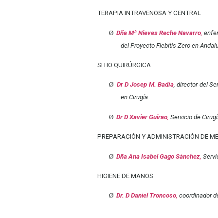
TERAPIA INTRAVENOSA Y CENTRAL
Ø
Dña Mª Nieves Reche Navarro
,
enfer
del Proyecto Flebitis Zero en Andalu
SITIO QUIRÚRGICA
Ø
Dr D Josep M. Badía
, director del S
en Cirugía.
Ø
Dr D Xavier Guirao
,
Servicio de Cirugí
PREPARACIÓN Y ADMINISTRACIÓN DE M
Ø
Dña Ana Isabel Gago Sánchez
,
Servic
HIGIENE DE MANOS
Ø
Dr. D Daniel Troncoso
,
coordinador de