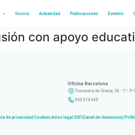
Socios
Actualidad
Publicaciones
Eventos
usión con apoyo educat
Oficina Barcelona
Travesera de Gracia, 56 - 1º, 3ª
932 014 655
ica de privacidad
Cookies
Aviso legal
SIIF(Canal de denuncias)
Polít
|
|
|
|