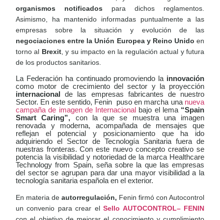
organismos notificados
para dichos reglamentos.
Asimismo, ha mantenido informadas puntualmente a las
empresas sobre la situación y evolución de las
negociaciones entre la Unión Europea y Reino Unido
en
torno al
Brexit
, y su impacto en la regulación actual y futura
de los productos sanitarios.
La Federación ha continuado promoviendo la
innovación
como motor de crecimiento del sector y la proyección
internacional
de las empresas fabricantes de nuestro
Sector. En este sentido, Fenin
puso en marcha una
nueva
campaña de imagen de Internacional
bajo el lema
“Spain
Smart Caring”,
con la que se muestra una imagen
renovada y moderna, acompañada de mensajes que
reflejan el potencial y posicionamiento que ha ido
adquiriendo el Sector de Tecnología Sanitaria fuera de
nuestras fronteras.
Con este nuevo concepto creativo se
potencia la visibilidad y notoriedad de la marca Healthcare
Technology from Spain, seña sobre la que las empresas
del sector se agrupan para dar una mayor visibilidad a la
tecnología sanitaria española en el exterior.
En materia de
autorregulación,
Fenin firmó con Autocontrol
un convenio para crear el
Sello AUTOCONTROL– FENIN
con el objetivo de mejorar el conocimiento y cumplimiento