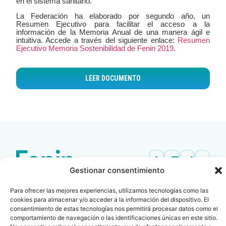
en el sistema sanitario.
La Federación ha elaborado por segundo año, un
Resumen Ejecutivo para facilitar el acceso a la
información de la Memoria Anual de una manera ágil e
intuitiva. Accede a través del siguiente enlace:
Resumen
Ejecutivo Memoria Sostenibilidad de Fenin 2019
.
LEER DOCUMENTO
Gestionar consentimiento
Contacto
Oficina Barcelona
info@fenin.es
Travesera de Gracia, 56 -
Para ofrecer las mejores experiencias, utilizamos tecnologías como las
cookies para almacenar y/o acceder a la información del dispositivo. El
1º, 3ª 08006
C/ Villanueva, 20 - 1-
consentimiento de estas tecnologías nos permitirá procesar datos como el
932 014 655
28001
comportamiento de navegación o las identificaciones únicas en este sitio.