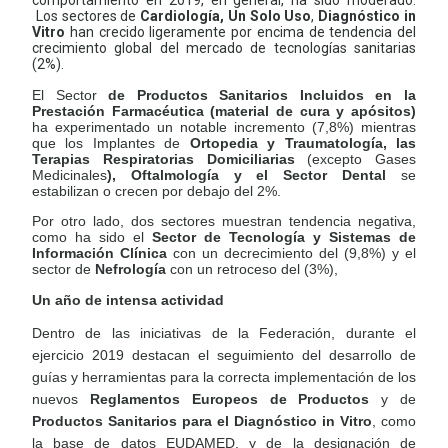
comportamiento en 2019, en general, ha sido moderado.
Los sectores de
Cardiología, Un Solo Uso
,
Diagnóstico in
Vitro
han crecido ligeramente por encima de tendencia del
crecimiento global del mercado de tecnologías sanitarias
(2%).
El Sector
de Productos Sanitarios Incluidos en la
Prestación Farmacéutica (material de cura y apósitos)
ha experimentado un notable incremento (7,8%) mientras
que los Implantes de
Ortopedia y Traumatología, las
Terapias Respiratorias Domiciliarias
(excepto Gases
Medicinales
), Oftalmología y el Sector Dental
se
estabilizan o crecen por debajo del 2%.
Por otro lado, dos sectores muestran tendencia negativa,
como ha sido el
Sector de Tecnología y Sistemas de
Información Clínica
con un decrecimiento del
(9,8%) y el
sector de
Nefrología
con un retroceso del (3%),
Un año de intensa actividad
Dentro de las iniciativas de la Federación, durante el
ejercicio 2019 destacan el seguimiento del desarrollo de
guías y herramientas para la correcta implementación de los
nuevos
Reglamentos Europeos de Productos
y de
Productos Sanitarios para el Diagnóstico in Vitro
, como
la base de datos EUDAMED, y de la designación de