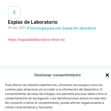
Espias de Laboratorio
30 Jun, 2021
·
#Tecnología para vivir
,
Espías De Laboratorio
https://espiasdelaboratorio.fenin.es/
LEER
DOCUMENTO
Gestionar consentimiento
Para ofrecer las mejores experiencias, utilizamos tecnologías como las
cookies para almacenar y/o acceder a la información del dispositivo. El
Contacto
Oficina Barcelona
consentimiento de estas tecnologías nos permitirá procesar datos como el
comportamiento de navegación o las identificaciones únicas en este sitio.
info@fenin.es
Travesera de Gracia, 56 -
No consentir o retirar el consentimiento, puede afectar negativamente a
1º, 3ª 08006
C/ Villanueva, 20 - 1-
ciertas características y funciones.
932 014 655