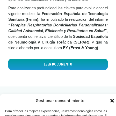
Para analizar en profundidad las claves para evolucionar el
vigente modelo, la
Federación Española de Tecnología
Sanitaria (Fenin)
, ha impulsado la realización del informe
“Terapias Respiratorias Domiciliarias Personalizadas:
Calidad Asistencial, Eficiencia y Resultados en Salud”
,
que cuenta con el aval científico de la
Sociedad Española
de Neumología y Cirugía Torácica (SEPAR)
, y que ha
sido elaborado por la consultora
EY (Ernst & Young).
LEER DOCUMENTO
Gestionar consentimiento
Para ofrecer las mejores experiencias, utilizamos tecnologías como las
Contacto
Oficina Barcelona
cookies para almacenar y/o acceder a la información del dispositivo. El