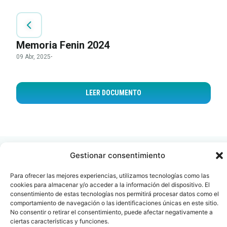
Memoria Fenin 2024
09 Abr, 2025
·
LEER DOCUMENTO
Gestionar consentimiento
Para ofrecer las mejores experiencias, utilizamos tecnologías como las
cookies para almacenar y/o acceder a la información del dispositivo. El
Contacto
Oficina Barcelona
consentimiento de estas tecnologías nos permitirá procesar datos como el
comportamiento de navegación o las identificaciones únicas en este sitio.
info@fenin.es
Travesera de Gracia, 56 -
No consentir o retirar el consentimiento, puede afectar negativamente a
1º, 3ª 08006
C/ Villanueva, 20 - 1-
ciertas características y funciones.