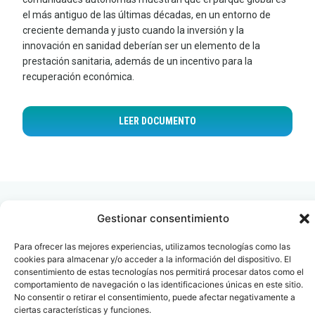
el más antiguo de las últimas décadas, en un entorno de
creciente demanda y justo cuando la inversión y la
innovación en sanidad deberían ser un elemento de la
prestación sanitaria, además de un incentivo para la
recuperación económica.
LEER DOCUMENTO
Gestionar consentimiento
Para ofrecer las mejores experiencias, utilizamos tecnologías como las
cookies para almacenar y/o acceder a la información del dispositivo. El
Contacto
Oficina Barcelona
consentimiento de estas tecnologías nos permitirá procesar datos como el
info@fenin.es
Travesera de Gracia, 56 -
comportamiento de navegación o las identificaciones únicas en este sitio.
1º, 3ª 08006
C/ Villanueva, 20 - 1-
No consentir o retirar el consentimiento, puede afectar negativamente a
932 014 655
ciertas características y funciones.
28001