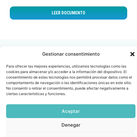
LEER DOCUMENTO
Gestionar consentimiento
Para ofrecer las mejores experiencias, utilizamos tecnologías como las
cookies para almacenar y/o acceder a la información del dispositivo. El
Contacto
Oficina Barcelona
consentimiento de estas tecnologías nos permitirá procesar datos como el
info@fenin.es
Travesera de Gracia, 56 -
comportamiento de navegación o las identificaciones únicas en este sitio.
1º, 3ª 08006
No consentir o retirar el consentimiento, puede afectar negativamente a
C/ Villanueva, 20 - 1-
ciertas características y funciones.
932 014 655
28001
915 759 800
Aceptar
Política
Cookies
Aviso
SIIF(Canal
Políticas
Copyright © 2025 FENIN |
|
|
|
|
de
legal
de
y
Todos los derechos
privacidad
denuncias)
Certificacio
Denegar
reservados