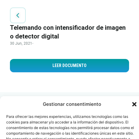
Telemando con intensificador de imagen
o detector digital
30 Jun, 2021
·
LEER DOCUMENTO
Gestionar consentimiento
Para ofrecer las mejores experiencias, utilizamos tecnologías como las
cookies para almacenar y/o acceder a la información del dispositivo. El
Contacto
Oficina Barcelona
consentimiento de estas tecnologías nos permitirá procesar datos como el
comportamiento de navegación o las identificaciones únicas en este sitio.
info@fenin.es
Travesera de Gracia, 56 -
No consentir o retirar el consentimiento, puede afectar negativamente a