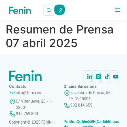
Resumen de Prensa
07 abril 2025
Contacto
Oficina Barcelona
info@fenin.es
Travesera de Gracia, 56 -
1º, 3ª 08006
C/ Villanueva, 20 - 1-
932 014 655
28001
915 759 800
Política
Cookies
Aviso
SIIF(Canal
Políticas
Copyright © 2025 FENIN |
|
|
|
|