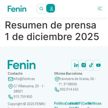
Resumen de prensa
1 de diciembre 2025
Contacto
Oficina Barcelona
info@fenin.es
Travesera de Gracia, 56 -
1º, 3ª 08006
C/ Villanueva, 20 - 1-
932 014 655
28001
915 759 800
Política
Cookies
Aviso
SIIF(Canal
Políticas
Copyright © 2025 FENIN |
|
|
|
|