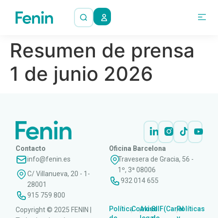
Resumen de prensa
1 de junio 2026
Contacto
Oficina Barcelona
info@fenin.es
Travesera de Gracia, 56 -
1º, 3ª 08006
C/ Villanueva, 20 - 1-
932 014 655
28001
915 759 800
Política
Cookies
Aviso
SIIF(Canal
Políticas
Copyright © 2025 FENIN |
|
|
|
|