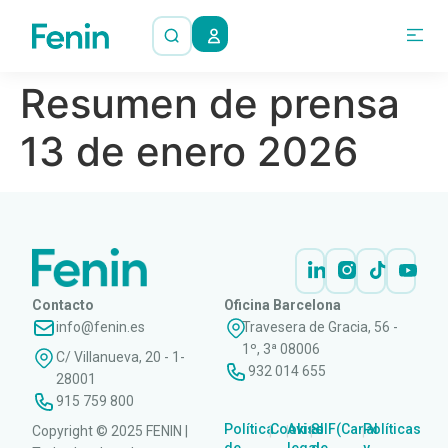
Resumen de prensa
13 de enero 2026
Contacto
Oficina Barcelona
info@fenin.es
Travesera de Gracia, 56 -
1º, 3ª 08006
C/ Villanueva, 20 - 1-
932 014 655
28001
915 759 800
Política
Cookies
Aviso
SIIF(Canal
Políticas
Copyright © 2025 FENIN |
|
|
|
|