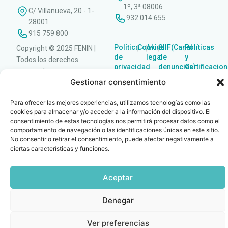
1º, 3ª 08006
C/ Villanueva, 20 - 1-
932 014 655
28001
915 759 800
Política
Cookies
Aviso
SIIF(Canal
Políticas
Copyright © 2025 FENIN |
|
|
|
|
de
legal
de
y
Todos los derechos
privacidad
denuncias)
Certificacio
reservados
Gestionar consentimiento
Para ofrecer las mejores experiencias, utilizamos tecnologías como las
cookies para almacenar y/o acceder a la información del dispositivo. El
consentimiento de estas tecnologías nos permitirá procesar datos como el
comportamiento de navegación o las identificaciones únicas en este sitio.
No consentir o retirar el consentimiento, puede afectar negativamente a
ciertas características y funciones.
Aceptar
Denegar
Ver preferencias