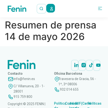
Resumen de prensa
14 de mayo 2026
Contacto
Oficina Barcelona
info@fenin.es
Travesera de Gracia, 56 -
1º, 3ª 08006
C/ Villanueva, 20 - 1-
932 014 655
28001
915 759 800
Política
Cookies
Aviso
SIIF(Canal
Políticas
Copyright © 2025 FENIN |
|
|
|
|