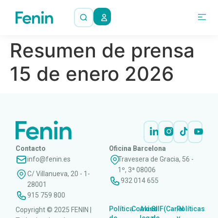
Resumen de prensa
15 de enero 2026
Contacto
Oficina Barcelona
info@fenin.es
Travesera de Gracia, 56 -
1º, 3ª 08006
C/ Villanueva, 20 - 1-
932 014 655
28001
915 759 800
Política
Cookies
Aviso
SIIF(Canal
Políticas
Copyright © 2025 FENIN |
|
|
|
|