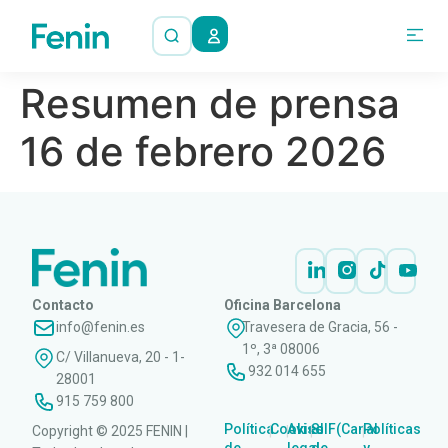
Resumen de prensa
16 de febrero 2026
Contacto
Oficina Barcelona
info@fenin.es
Travesera de Gracia, 56 -
1º, 3ª 08006
C/ Villanueva, 20 - 1-
932 014 655
28001
915 759 800
Política
Cookies
Aviso
SIIF(Canal
Políticas
Copyright © 2025 FENIN |
|
|
|
|