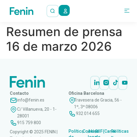
Resumen de prensa
16 de marzo 2026
Contacto
Oficina Barcelona
info@fenin.es
Travesera de Gracia, 56 -
1º, 3ª 08006
C/ Villanueva, 20 - 1-
932 014 655
28001
915 759 800
Política
Cookies
Aviso
SIIF(Canal
Políticas
Copyright © 2025 FENIN |
|
|
|
|