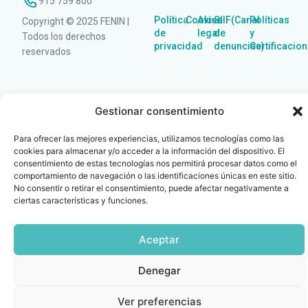
915 759 800
Política
Cookies
Aviso
SIIF(Canal
Políticas
Copyright © 2025 FENIN |
|
|
|
|
de
legal
de
y
Todos los derechos
privacidad
denuncias)
Certificacio
reservados
Gestionar consentimiento
Para ofrecer las mejores experiencias, utilizamos tecnologías como las
cookies para almacenar y/o acceder a la información del dispositivo. El
consentimiento de estas tecnologías nos permitirá procesar datos como el
comportamiento de navegación o las identificaciones únicas en este sitio.
No consentir o retirar el consentimiento, puede afectar negativamente a
ciertas características y funciones.
Aceptar
Denegar
Ver preferencias