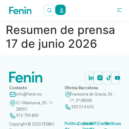
Resumen de prensa
17 de junio 2026
Contacto
Oficina Barcelona
info@fenin.es
Travesera de Gracia, 56 -
1º, 3ª 08006
C/ Villanueva, 20 - 1-
932 014 655
28001
915 759 800
Política
Cookies
Aviso
SIIF(Canal
Políticas
Copyright © 2025 FENIN |
|
|
|
|