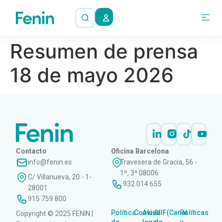
Resumen de prensa
18 de mayo 2026
Contacto
Oficina Barcelona
info@fenin.es
Travesera de Gracia, 56 -
1º, 3ª 08006
C/ Villanueva, 20 - 1-
932 014 655
28001
915 759 800
Política
Cookies
Aviso
SIIF(Canal
Políticas
Copyright © 2025 FENIN |
|
|
|
|