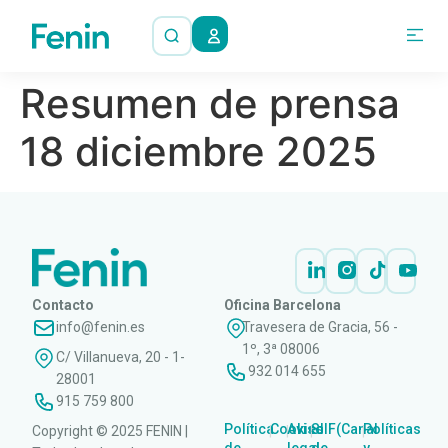
Resumen de prensa
18 diciembre 2025
Contacto
Oficina Barcelona
info@fenin.es
Travesera de Gracia, 56 -
1º, 3ª 08006
C/ Villanueva, 20 - 1-
932 014 655
28001
915 759 800
Política
Cookies
Aviso
SIIF(Canal
Políticas
Copyright © 2025 FENIN |
|
|
|
|