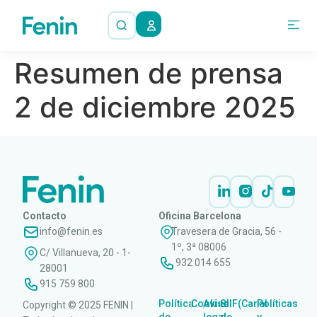
Resumen de prensa
2 de diciembre 2025
Contacto
Oficina Barcelona
info@fenin.es
Travesera de Gracia, 56 -
1º, 3ª 08006
C/ Villanueva, 20 - 1-
932 014 655
28001
915 759 800
Política
Cookies
Aviso
SIIF(Canal
Políticas
Copyright © 2025 FENIN |
|
|
|
|