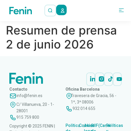
Resumen de prensa
2 de junio 2026
Contacto
Oficina Barcelona
info@fenin.es
Travesera de Gracia, 56 -
1º, 3ª 08006
C/ Villanueva, 20 - 1-
932 014 655
28001
915 759 800
Política
Cookies
Aviso
SIIF(Canal
Políticas
Copyright © 2025 FENIN |
|
|
|
|