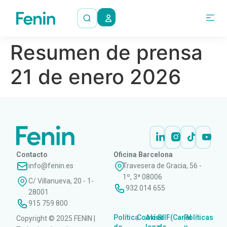
Resumen de prensa
21 de enero 2026
Contacto
Oficina Barcelona
info@fenin.es
Travesera de Gracia, 56 -
1º, 3ª 08006
C/ Villanueva, 20 - 1-
932 014 655
28001
915 759 800
Política
Cookies
Aviso
SIIF(Canal
Políticas
Copyright © 2025 FENIN |
|
|
|
|