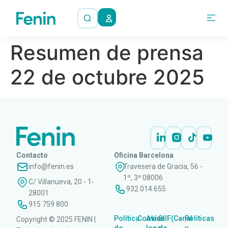
Resumen de prensa
22 de octubre 2025
Contacto
Oficina Barcelona
info@fenin.es
Travesera de Gracia, 56 -
1º, 3ª 08006
C/ Villanueva, 20 - 1-
932 014 655
28001
915 759 800
Política
Cookies
Aviso
SIIF(Canal
Políticas
Copyright © 2025 FENIN |
|
|
|
|