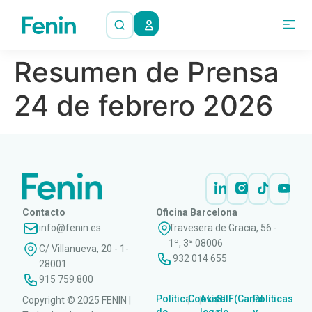
Resumen de Prensa
24 de febrero 2026
Contacto
Oficina Barcelona
info@fenin.es
Travesera de Gracia, 56 -
1º, 3ª 08006
C/ Villanueva, 20 - 1-
932 014 655
28001
915 759 800
Política
Cookies
Aviso
SIIF(Canal
Políticas
Copyright © 2025 FENIN |
|
|
|
|