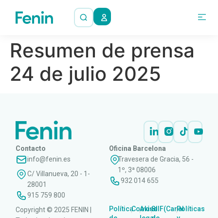
Resumen de prensa
24 de julio 2025
Contacto
Oficina Barcelona
info@fenin.es
Travesera de Gracia, 56 -
1º, 3ª 08006
C/ Villanueva, 20 - 1-
932 014 655
28001
915 759 800
Política
Cookies
Aviso
SIIF(Canal
Políticas
Copyright © 2025 FENIN |
|
|
|
|