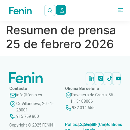
Resumen de prensa
25 de febrero 2026
Contacto
Oficina Barcelona
info@fenin.es
Travesera de Gracia, 56 -
1º, 3ª 08006
C/ Villanueva, 20 - 1-
932 014 655
28001
915 759 800
Política
Cookies
Aviso
SIIF(Canal
Políticas
Copyright © 2025 FENIN |
|
|
|
|