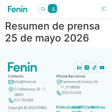
Resumen de prensa
25 de mayo 2026
Contacto
Oficina Barcelona
info@fenin.es
Travesera de Gracia, 56 -
1º, 3ª 08006
C/ Villanueva, 20 - 1-
932 014 655
28001
915 759 800
Política
Cookies
Aviso
SIIF(Canal
Políticas
Copyright © 2025 FENIN |
|
|
|
|