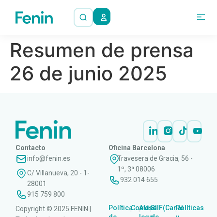
Resumen de prensa
26 de junio 2025
Contacto
Oficina Barcelona
info@fenin.es
Travesera de Gracia, 56 -
1º, 3ª 08006
C/ Villanueva, 20 - 1-
932 014 655
28001
915 759 800
Política
Cookies
Aviso
SIIF(Canal
Políticas
Copyright © 2025 FENIN |
|
|
|
|