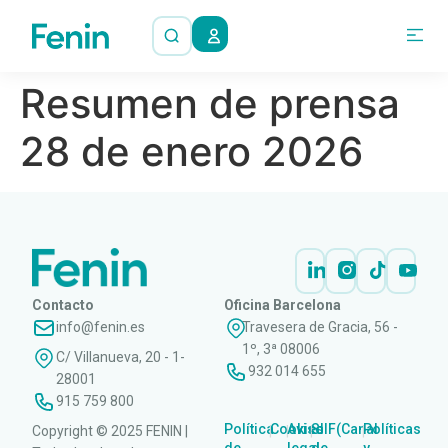
Resumen de prensa
28 de enero 2026
Contacto
Oficina Barcelona
info@fenin.es
Travesera de Gracia, 56 -
1º, 3ª 08006
C/ Villanueva, 20 - 1-
932 014 655
28001
915 759 800
Política
Cookies
Aviso
SIIF(Canal
Políticas
Copyright © 2025 FENIN |
|
|
|
|