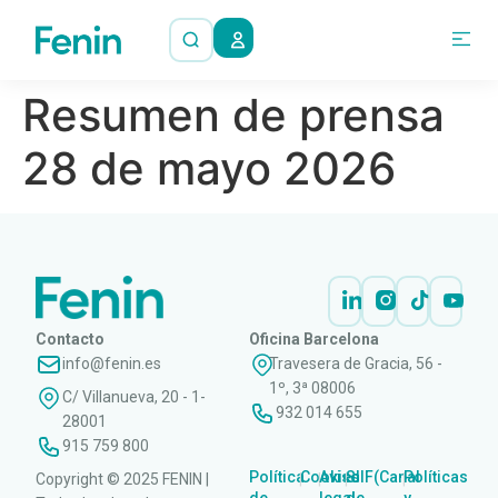
Resumen de prensa
28 de mayo 2026
Contacto
Oficina Barcelona
info@fenin.es
Travesera de Gracia, 56 -
1º, 3ª 08006
C/ Villanueva, 20 - 1-
932 014 655
28001
915 759 800
Política
Cookies
Aviso
SIIF(Canal
Políticas
Copyright © 2025 FENIN |
|
|
|
|