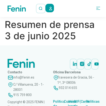
Resumen de prensa
3 de junio 2025
Contacto
Oficina Barcelona
info@fenin.es
Travesera de Gracia, 56 -
1º, 3ª 08006
C/ Villanueva, 20 - 1-
932 014 655
28001
915 759 800
Política
Cookies
Aviso
SIIF(Canal
Políticas
Copyright © 2025 FENIN |
|
|
|
|