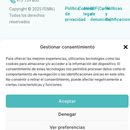
915 759 800
Política
Cookies
Aviso
SIIF(Canal
Políticas
Copyright © 2025 FENIN |
|
|
|
|
de
legal
de
y
Todos los derechos
privacidad
denuncias)
Certificacio
reservados
Gestionar consentimiento
Para ofrecer las mejores experiencias, utilizamos tecnologías como las
cookies para almacenar y/o acceder a la información del dispositivo. El
consentimiento de estas tecnologías nos permitirá procesar datos como el
comportamiento de navegación o las identificaciones únicas en este sitio.
No consentir o retirar el consentimiento, puede afectar negativamente a
ciertas características y funciones.
Aceptar
Denegar
Ver preferencias