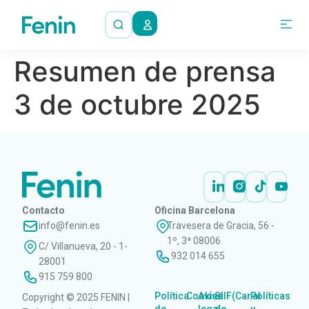
Resumen de prensa
3 de octubre 2025
Contacto
Oficina Barcelona
info@fenin.es
Travesera de Gracia, 56 -
1º, 3ª 08006
C/ Villanueva, 20 - 1-
932 014 655
28001
915 759 800
Política
Cookies
Aviso
SIIF(Canal
Políticas
Copyright © 2025 FENIN |
|
|
|
|