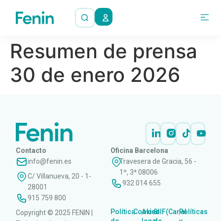
Resumen de prensa
30 de enero 2026
Contacto
Oficina Barcelona
info@fenin.es
Travesera de Gracia, 56 -
1º, 3ª 08006
C/ Villanueva, 20 - 1-
932 014 655
28001
915 759 800
Política
Cookies
Aviso
SIIF(Canal
Políticas
Copyright © 2025 FENIN |
|
|
|
|