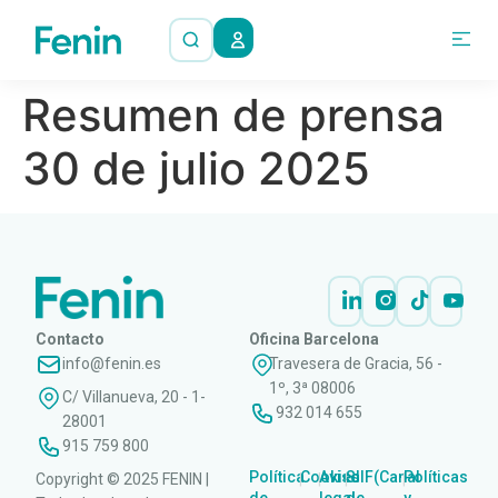
Resumen de prensa
30 de julio 2025
Contacto
Oficina Barcelona
info@fenin.es
Travesera de Gracia, 56 -
1º, 3ª 08006
C/ Villanueva, 20 - 1-
932 014 655
28001
915 759 800
Política
Cookies
Aviso
SIIF(Canal
Políticas
Copyright © 2025 FENIN |
|
|
|
|