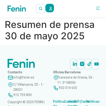
Resumen de prensa
30 de mayo 2025
Contacto
Oficina Barcelona
info@fenin.es
Travesera de Gracia, 56 -
1º, 3ª 08006
C/ Villanueva, 20 - 1-
932 014 655
28001
915 759 800
Política
Cookies
Aviso
SIIF(Canal
Políticas
Copyright © 2025 FENIN |
|
|
|
|