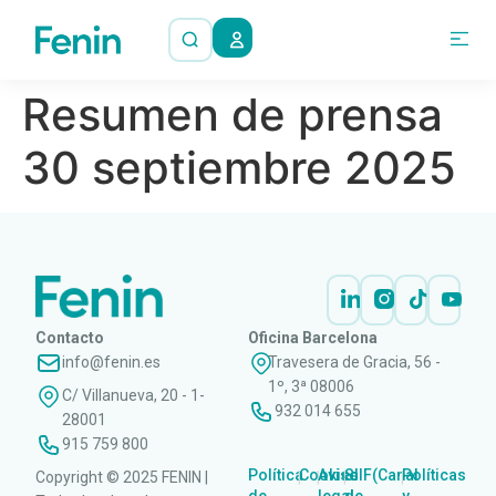
Resumen de prensa
30 septiembre 2025
Contacto
Oficina Barcelona
info@fenin.es
Travesera de Gracia, 56 -
1º, 3ª 08006
C/ Villanueva, 20 - 1-
932 014 655
28001
915 759 800
Política
Cookies
Aviso
SIIF(Canal
Políticas
Copyright © 2025 FENIN |
|
|
|
|