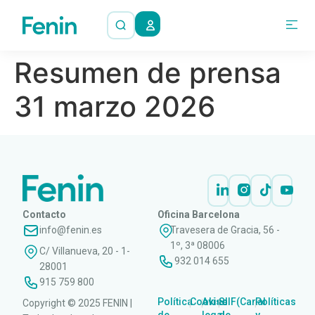
Resumen de prensa
31 marzo 2026
Contacto
Oficina Barcelona
info@fenin.es
Travesera de Gracia, 56 -
1º, 3ª 08006
C/ Villanueva, 20 - 1-
932 014 655
28001
915 759 800
Política
Cookies
Aviso
SIIF(Canal
Políticas
Copyright © 2025 FENIN |
|
|
|
|