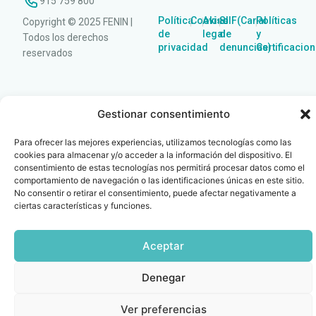
915 759 800
Política
Cookies
Aviso
SIIF(Canal
Políticas
Copyright © 2025 FENIN |
|
|
|
|
de
legal
de
y
Todos los derechos
privacidad
denuncias)
Certificacio
reservados
Gestionar consentimiento
Para ofrecer las mejores experiencias, utilizamos tecnologías como las
cookies para almacenar y/o acceder a la información del dispositivo. El
consentimiento de estas tecnologías nos permitirá procesar datos como el
comportamiento de navegación o las identificaciones únicas en este sitio.
No consentir o retirar el consentimiento, puede afectar negativamente a
ciertas características y funciones.
Aceptar
Denegar
Ver preferencias