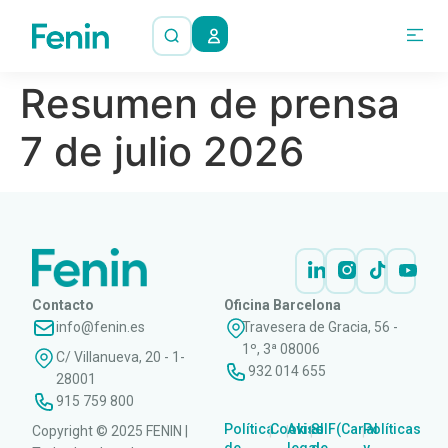
Resumen de prensa
7 de julio 2026
Contacto
Oficina Barcelona
info@fenin.es
Travesera de Gracia, 56 -
1º, 3ª 08006
C/ Villanueva, 20 - 1-
932 014 655
28001
915 759 800
Política
Cookies
Aviso
SIIF(Canal
Políticas
Copyright © 2025 FENIN |
|
|
|
|