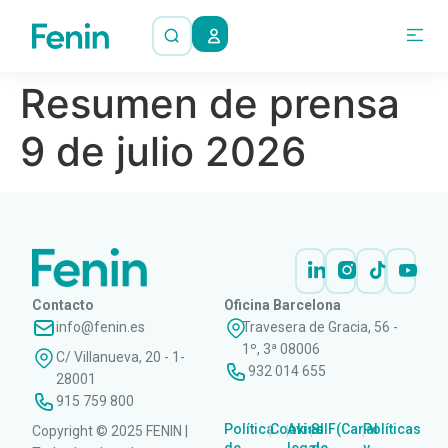
Resumen de prensa
9 de julio 2026
Contacto
Oficina Barcelona
info@fenin.es
Travesera de Gracia, 56 -
1º, 3ª 08006
C/ Villanueva, 20 - 1-
932 014 655
28001
915 759 800
Política
Cookies
Aviso
SIIF(Canal
Políticas
Copyright © 2025 FENIN |
|
|
|
|