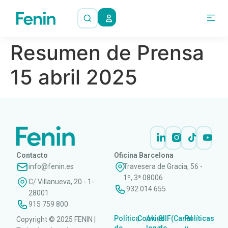
Resumen de Prensa
15 abril 2025
Contacto
Oficina Barcelona
info@fenin.es
Travesera de Gracia, 56 -
1º, 3ª 08006
C/ Villanueva, 20 - 1-
932 014 655
28001
915 759 800
Política
Cookies
Aviso
SIIF(Canal
Políticas
Copyright © 2025 FENIN |
|
|
|
|